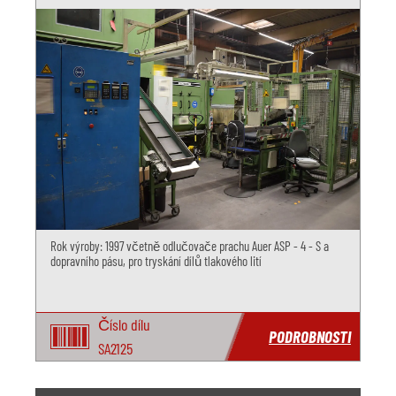
Rok výroby: 1997 včetně odlučovače prachu Auer ASP - 4 - S a
dopravního pásu, pro tryskání dílů tlakového lití
Číslo dílu
PODROBNOSTI
SA2125