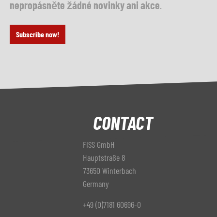
nepropásněte žádné novinky ani akce
.
Subscribe now!
CONTACT
FISS GmbH
Hauptstraße 8
73650 Winterbach
Germany
+49 (0)7181 60696-0