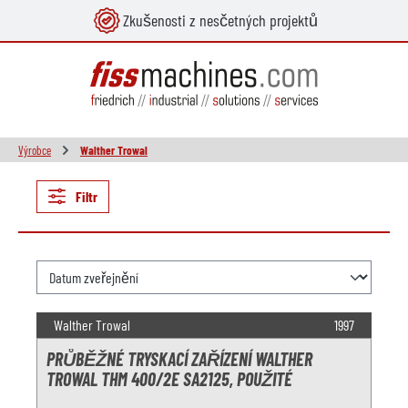
Zkušenosti z nesčetných projektů
lavní obsah
Výrobce
Walther Trowal
Filtr
Walther Trowal
1997
PRŮBĚŽNÉ TRYSKACÍ ZAŘÍZENÍ WALTHER
TROWAL THM 400/2E SA2125, POUŽITÉ