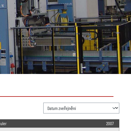
uler
2007