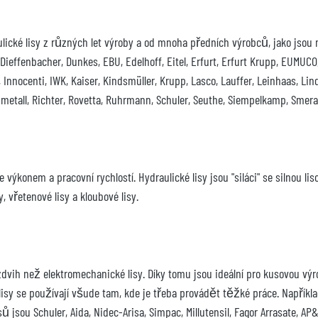
é lisy z různých let výroby a od mnoha předních výrobců, jako jsou např.:
, Dieffenbacher, Dunkes, EBU, Edelhoff, Eitel, Erfurt, Erfurt Krupp, EUMU
nnocenti, IWK, Kaiser, Kindsmüller, Krupp, Lasco, Lauffer, Leinhaas, Lind
inmetall, Richter, Rovetta, Ruhrmann, Schuler, Seuthe, Siempelkamp, Smeral
 výkonem a pracovní rychlostí. Hydraulické lisy jsou "siláci" se silnou l
, vřetenové lisy a kloubové lisy.
í zdvih než elektromechanické lisy. Díky tomu jsou ideální pro kusovou vý
 lisy se používají všude tam, kde je třeba provádět těžké práce. Napříkl
 jsou Schuler, Aida, Nidec-Arisa, Simpac, Millutensil, Fagor Arrasate, AP&