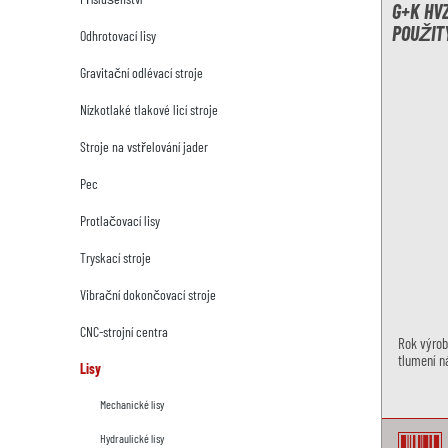
G+K HVZ
POUŽIT
Odhrotovací lisy
Gravitační odlévací stroje
Nízkotlaké tlakové licí stroje
Stroje na vstřelování jader
Pec
Protlačovací lisy
Tryskací stroje
Vibrační dokončovací stroje
CNC-strojní centra
Rok výrob
tlumení ná
Lisy
Mechanické lisy
Hydraulické lisy