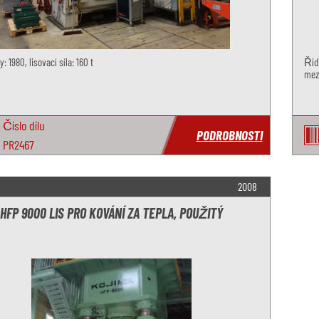
: 1980, lisovací síla: 160 t
Řídi
mez
Číslo dílu
PODROBNOSTI
PR2467
2008
HFP 9000 LIS PRO KOVÁNÍ ZA TEPLA, POUŽITÝ