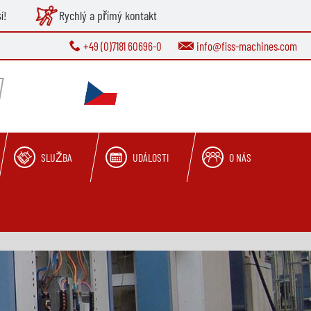
í!
Rychlý a přímý kontakt
+49 (0)7181 60696-0
info@fiss-machines.com
SLUŽBA
UDÁLOSTI
O NÁS