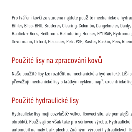
Pro tváření kovů za studena najdete použité mechanické a hydraulick
Bihler, Bliss, BMU, Bruderer, Clearing, Colombo, Dangelmeier, Danly
Haulick + Roos, Heilbronn, Helmdering, Heuser, HYDRAP, Hydromec, I
Oevermann, Oxford, Pelessier, Pelz, PSE, Raster, Raskin, Reis, Rhe
Použité lisy na zpracování kovů
Naše použité lisy lze rozdělit na mechanické a hydraulické. Liší se
převažují mechanické lisy s krátkým cyklem, např. excentrické lisy
Použité hydraulické lisy
Hydraulické lisy mají obzvláště velkou lisovací sílu, ale pomalejš
obrobků. Používají se však také pro sériovou výrobu. Hydraulické
automobil na malý balík plechu. Známými výrobci hydraulických lisů