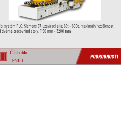
cí systém PLC: Siemens S7, uzavírací síla: 68t - 600t, maximální vzdálenost
i dvěma pracovními stoly: 1150 mm - 3200 mm
Číslo dílu
PODROBNOSTI
TP4010