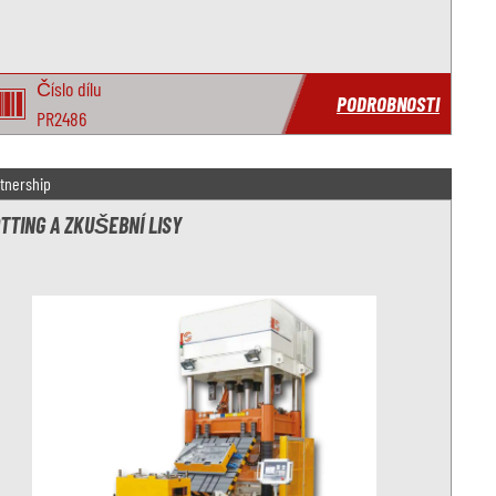
Číslo dílu
PODROBNOSTI
PR2486
tnership
TTING A ZKUŠEBNÍ LISY