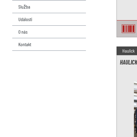
Služba
Události
O nás
Kontakt
Haulick
HAULICK