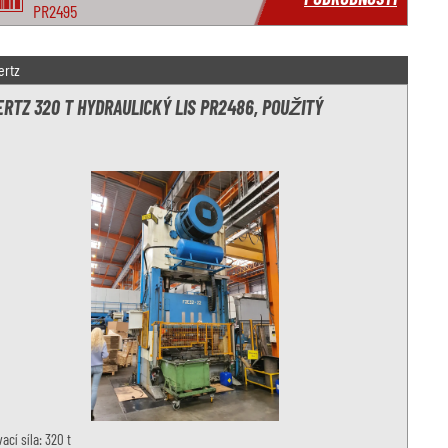
PR2495
ertz
ERTZ 320 T HYDRAULICKÝ LIS PR2486, POUŽITÝ
vací síla: 320 t