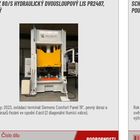
 80/S HYDRAULICKÝ DVOUSLOUPOVÝ LIS PR2497,
SCH
Ý
POU
y: 2023, ovládací terminál Siemens Comfort Panel 19", pevný doraz a
Rok 
razů řezání ve spodní části (2 diagonální tlumicí válce).
svět
výl
Číslo dílu
PODROBNOSTI