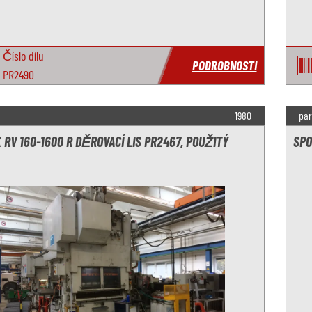
Číslo dílu
PODROBNOSTI
PR2490
1980
par
 RV 160-1600 R DĚROVACÍ LIS PR2467, POUŽITÝ
SPO