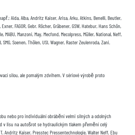
 Aida, Alba, Andritz Kaiser, Arisa, Arku, Atkins, Benelli, Beutler,
CO, Exner, FAGOR, Gebr. Röcher, Gräbener, GSW, Hatebur, Hans Schön,
e, MABU, Manzoni, May, Mecfond, Mecolpress, Müller, National, Neff,
, SMG, Soenen, Thölen, USI, Wagner, Raster Zeulenroda, Zani.
isovací silou, ale pomalým zdvihem. V sériové výrobě proto
robu nebo pro individuální obrábění velmi silných a odolných
ad v lisu na autošrot se hydraulickým tlakem přemění celý
T, Andritz Kaiser, Presstec Pressentechnologie, Walter Neff, Ebu