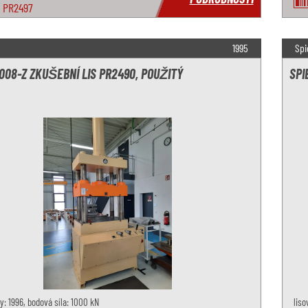
PR2497
1995
Spi
008-Z ZKUŠEBNÍ LIS PR2490, POUŽITÝ
SPI
y: 1996, bodová síla: 1000 kN
liso