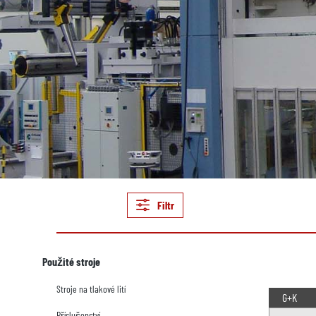
Filtr
Použité stroje
Stroje na tlakové lití
G+K
Příslušenství