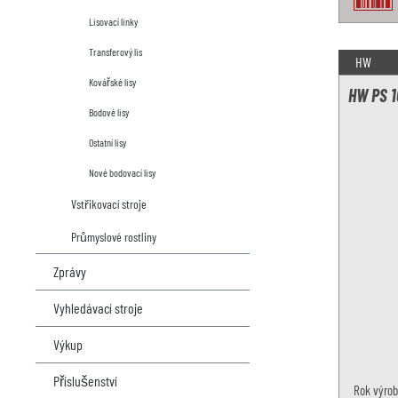
Lisovací linky
Transferový lis
HW
Kovářské lisy
HW PS 1
Bodové lisy
Ostatní lisy
Nové bodovací lisy
Vstřikovací stroje
Průmyslové rostliny
Zprávy
Vyhledávací stroje
Výkup
Příslušenství
Rok výrob