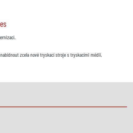
nes
rnizaci.
abídnout zcela nové tryskací stroje s tryskacími médii,