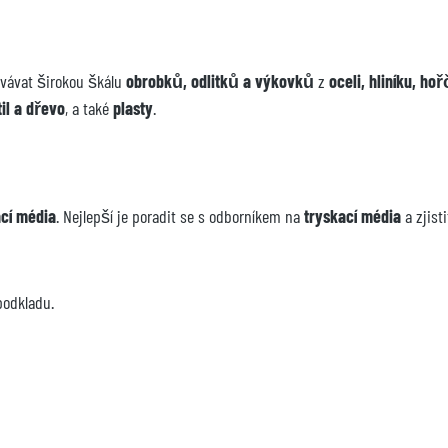
ovávat širokou škálu
obrobků, odlitků a výkovků
z
oceli, hliníku, ho
til a dřevo
, a také
plasty
.
ací média
. Nejlepší je poradit se s odborníkem na
tryskací média
a zjisti
podkladu.