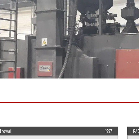
Trowal
1997
RA