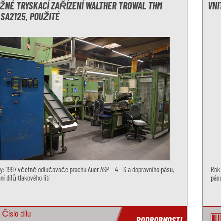
NÉ TRYSKACÍ ZAŘÍZENÍ WALTHER TROWAL THM
VNI
 SA2125, POUŽITÉ
y: 1997 včetně odlučovače prachu Auer ASP - 4 - S a dopravního pásu,
Rok
ní dílů tlakového lití
pásu
Číslo dílu
PODROBNOSTI