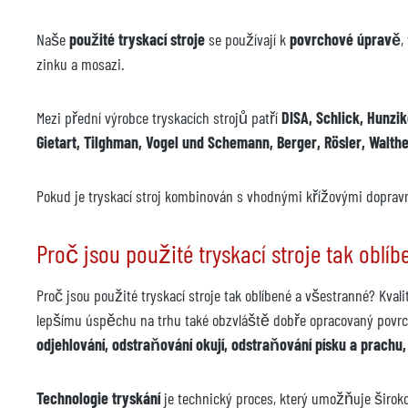
Naše
použité tryskací stroje
se používají k
povrchové úpravě
,
zinku a mosazi.
Mezi přední výrobce tryskacích strojů patří
DISA, Schlick, Hunzi
Gietart, Tilghman, Vogel und Schemann, Berger, Rösler, Walth
Pokud je tryskací stroj kombinován s vhodnými křížovými dopravní
Proč jsou použité tryskací stroje tak oblí
Proč jsou použité tryskací stroje tak oblíbené a všestranné? Kva
lepšímu úspěchu na trhu také obzvláště dobře opracovaný povrch. 
odjehlování, odstraňování okují, odstraňování písku a prachu
Technologie tryskání
je technický proces, který umožňuje širok