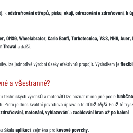
 tj. k
odstraňování otřepů, písku, okují, odrezování a zdrsňování, k
ker, OMSG, Wheelabrator, Carlo Banfi, Turbotecnica, V&S, MHG, Auer, 
er Trowal
a další.
ky, lze jednotlivé výrobní úseky efektivně propojit. Výsledkem je
flexib
bené a všestranné?
litu technických výrobků a materiálů lze poznat mimo jiné podle
funkčnos
Proto je dnes kvalitní povrchová úprava o to důležitější. Použité trysk
, zdrsňování, matování, vyhlazování
a
zaoblování hran až po kalení
.
ou škálu
aplikací
, zejména pro
kovové povrchy
.