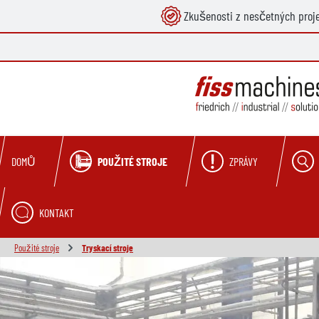
Zkušenosti z nesčetných proj
hledávání
Přeskočit na hlavní navigaci
POUŽITÉ STROJE
ZPRÁVY
DOMŮ
KONTAKT
Použité stroje
Tryskací stroje