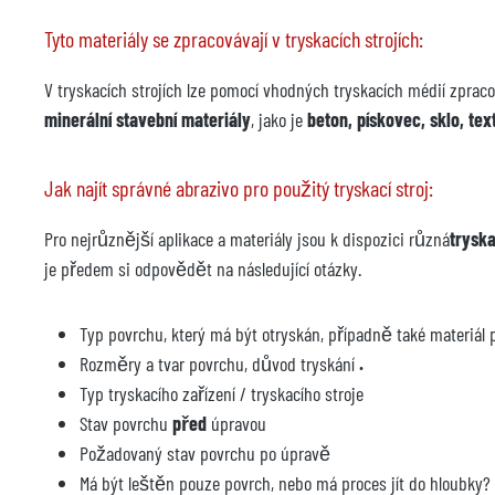
Tyto materiály se zpracovávají v tryskacích strojích:
V tryskacích strojích lze pomocí vhodných tryskacích médií zprac
minerální stavební materiály
, jako je
beton, pískovec, sklo, tex
Jak najít správné abrazivo pro použitý tryskací stroj:
Pro nejrůznější aplikace a materiály jsou k dispozici různá
trysk
je předem si odpovědět na následující otázky.
Typ povrchu, který má být otryskán, případně také materiál 
Rozměry a tvar povrchu, důvod tryskání
.
Typ tryskacího zařízení / tryskacího stroje
Stav povrchu
před
úpravou
Požadovaný stav povrchu po úpravě
Má být leštěn pouze povrch, nebo má proces jít do hloubky?