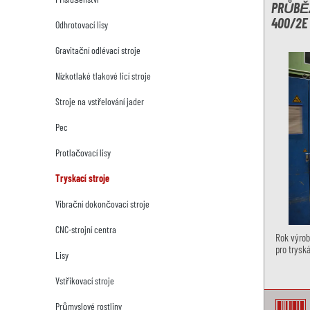
PRŮBĚŽ
400/2E
Odhrotovací lisy
Gravitační odlévací stroje
Nízkotlaké tlakové licí stroje
Stroje na vstřelování jader
Pec
Protlačovací lisy
Tryskací stroje
Vibrační dokončovací stroje
CNC-strojní centra
Rok výrob
pro tryská
Lisy
Vstřikovací stroje
Průmyslové rostliny