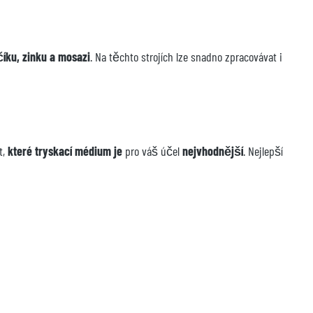
řčíku, zinku a mosazi
. Na těchto strojích lze snadno zpracovávat i
t,
které tryskací médium je
pro váš účel
nejvhodnější
. Nejlepší