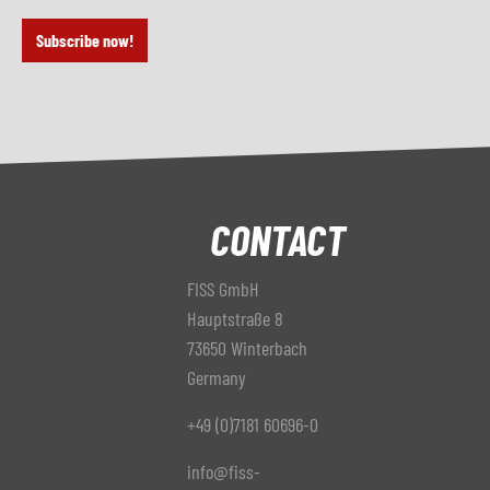
Subscribe now!
CONTACT
FISS GmbH
Hauptstraße 8
73650 Winterbach
Germany
+49 (0)7181 60696-0
info@fiss-