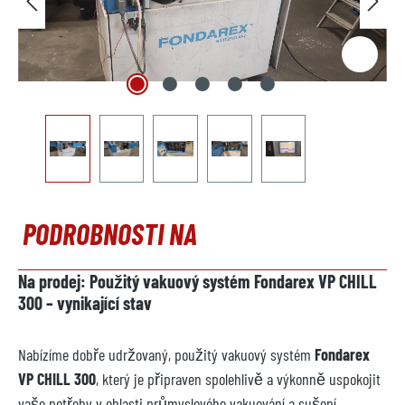
PODROBNOSTI NA
Na prodej: Použitý vakuový systém Fondarex VP CHILL
300 – vynikající stav
Nabízíme dobře udržovaný, použitý vakuový systém
Fondarex
VP CHILL 300
, který je připraven spolehlivě a výkonně uspokojit
vaše potřeby v oblasti průmyslového vakuování a sušení.