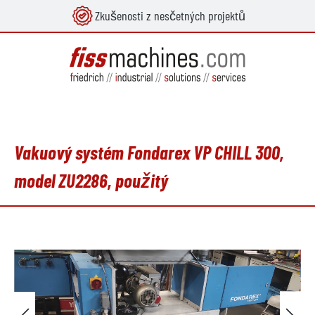
Zkušenosti z nesčetných projektů
lavní obsah
Vakuový systém Fondarex VP CHILL 300,
model ZU2286, použitý
Přeskočit galerii obrázků