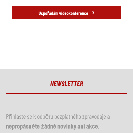
›
Uspořádání videokonference
NEWSLETTER
Přihlaste se k odběru bezplatného zpravodaje a
nepropásněte žádné novinky ani akce
.