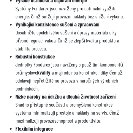
Vysoké účinnosti a úsporám energie
Systémy Fondarex jsou navrženy pro optimální využití
energie, čímž snižují provozní náklady bez snížení výkonu.
Vynikající konzistence sušení a zpracování
Dosáhněte spolehlivého sušení a úpravy materiálu díky
přesné regulaci vakua, čímž se zlepší kvalita produktu a
stabilita procesu.
Robustní konstrukce
Jednotky Fondarex jsou navrženy s použitím komponentů
průmyslové
kvality
a mají odolnou konstrukci, díky čemuž
odolávají nepřetržitému provozu v náročných výrobních
podmínkách.
Nízké nároky na údržbu a dlouhá životnost zařízení
Snadno přístupné součásti a promyšlená konstrukce
systému minimalizují prostoje a náklady na servis, čímž
maximalizují provozuschopnost a produktivitu.
Flexibilní integrace