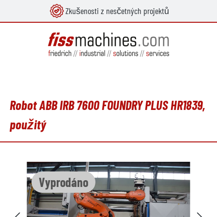
Zkušenosti z nesčetných projektů
lavní obsah
Robot ABB IRB 7600 FOUNDRY PLUS HR1839,
použitý
Přeskočit galerii obrázků
Vyprodáno