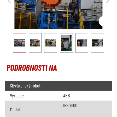
PODROBNOSTI NA
Slévárenský robot
Výrobce
ABB
IRB 7600
Model