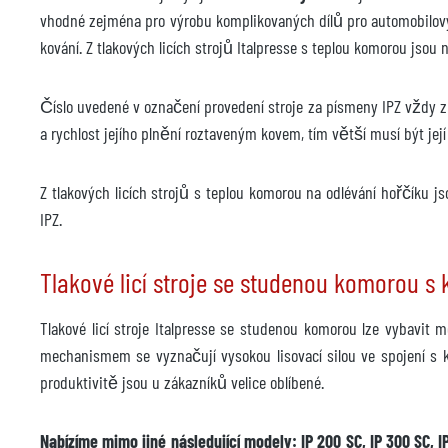
Výrobce
vhodné zejména pro výrobu komplikovaných dílů pro automobilový 
Weko
kování. Z tlakových licích strojů Italpresse s teplou komorou jsou
Model
C 35
Rok výroby
2007
Číslo uvedené v označení provedení stroje za písmeny IPZ vždy zn
a rychlost jejího plnění roztaveným kovem, tím větší musí být její 
Příslušenství
Řídicí jednotka teploty
není k
Z tlakových licích strojů s teplou komorou na odlévání hořčíku js
IPZ.
Výrobce
Model
Tlakové licí stroje se studenou komorou
Rok
Tlakové licí stroje Italpresse se studenou komorou lze vybavi
Doba dodání
Dube
mechanismem se vyznačují vysokou lisovací silou ve spojení s k
Cena
produktivitě jsou u zákazníků velice oblíbené.
na vy
Nabízíme mimo jiné následující modely: IP 200 SC, IP 300 SC, IP 