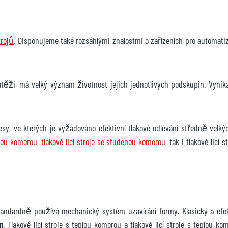
trojů
. Disponujeme také rozsáhlými znalostmi o zařízeních pro automatiza
pozici
le
átěži, má velký význam životnost jejich jednotlivých podskupin. Vynika
2063
sy, ve kterých je vyžadováno efektivní tlakové odlévání středně velkýc
pozici na
eplou komorou
,
tlakové licí stroje se studenou komorou
, tak i tlakové licí
 L45 -3F
 standardně používá mechanický systém uzavírání formy. Klasický a efe
pozici
n
. Tlakové licí stroje s teplou komorou a tlakové licí stroje s teplou 