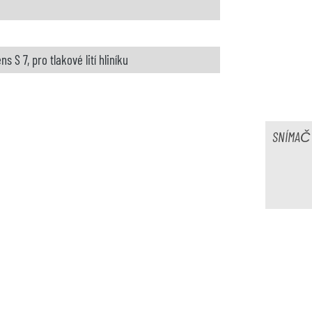
s S 7, pro tlakové lití hliníku
pozici
SNÍMAČ 
oWestofen
 SL
rický
 dispozici