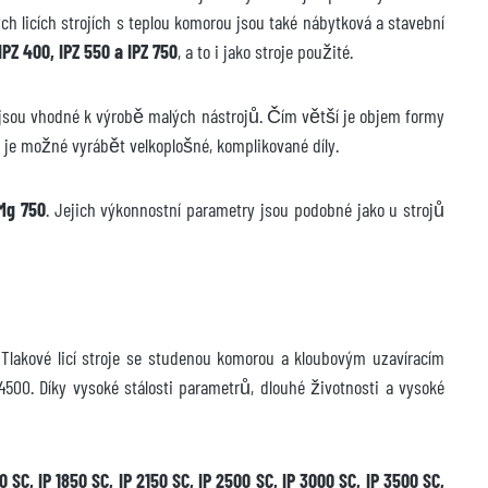
 licích strojích s teplou komorou jsou také nábytková a stavební
 IPZ 400, IPZ 550 a IPZ 750
, a to i jako stroje použité.
jsou vhodné k výrobě malých nástrojů. Čím větší je objem formy
un, je možné vyrábět velkoplošné, komplikované díly.
 Mg 750
. Jejich výkonnostní parametry jsou podobné jako u strojů
Tlakové licí stroje se studenou komorou a kloubovým uzavíracím
500. Díky vysoké stálosti parametrů, dlouhé životnosti a vysoké
0 SC, IP 1850 SC, IP 2150 SC, IP 2500 SC, IP 3000 SC, IP 3500 SC,