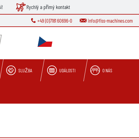
í!
Rychlý a přímý kontakt
+49 (0)7181 60696-0
info@fiss-machines.com
SLUŽBA
UDÁLOSTI
O NÁS