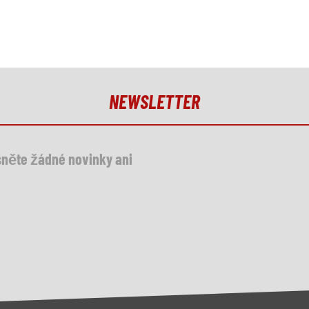
NEWSLETTER
něte žádné novinky ani