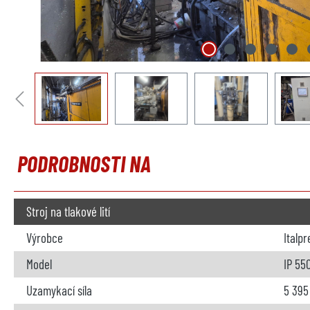
PODROBNOSTI NA
Stroj na tlakové lití
Výrobce
Italp
Model
IP 55
Uzamykací síla
5 395