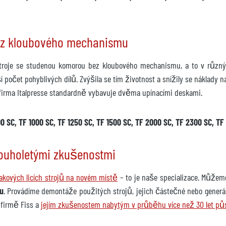
bez kloubového mechanismu
í stroje se studenou komorou bez kloubového mechanismu, a to v různ
í počet pohyblivých dílů. Zvýšila se tím životnost a snížily se náklady na
irma Italpresse standardně vybavuje dvěma upínacími deskami.
0 SC, TF 1000 SC, TF 1250 SC, TF 1500 SC, TF 2000 SC, TF 2300 SC, TF
louholetými zkušenostmi
akových licích strojů na novém místě
– to je naše specializace. Můžem
u
. Provádíme demontáže použitých strojů, jejich částečné nebo generál
 firmě Fiss a
jejím zkušenostem nabytým v průběhu více než 30 let půs