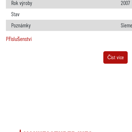
Rok výroby
2007
Stav
Poznámky
Siemen
Příslušenství
Pec
k dis
Číst více
Výrobce
Strik
Model
W 650
Rok výroby
2007
Vytápění
elekt
Kovový nakladač
není k
Výrobce