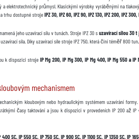
a elektrotechnický průmysl. Klasickými výrobky vyráběnými na tlakových
 na trhu dostupné stroje
IPZ 30, IPZ 60, IPZ 90, IPZ 130, IPZ 200, IPZ 300,
amená jeho uzavírací sílu v tunách. Stroje IPZ 30 s
uzavírací silou 30 t
uzavírací síla. Díky uzavírací síle stroje IPZ 750, která činí téměř 800 t
 dispozici
ou k dispozici stroje
IP Mg 200, IP Mg 300, IP Mg 400, IP Mg 550 a IP
 s kloubovým mechanismem
t mechanickým kloubovým nebo hydraulickým systémem uzavírání formy. 
n 2025
rátkými časy taktování a jsou k dispozici v provedeních IP 200 až IP 4
žádání
400 SC, IP 550 SC, IP 750 SC, IP 900 SC, IP 1100 SC, IP 1350 SC, IP 165