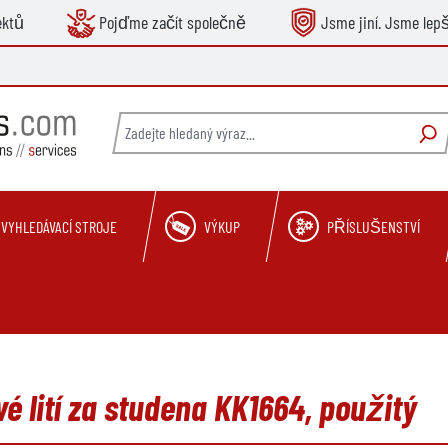
ektů
Pojďme začít společně
Jsme jiní. Jsme lepš
VYHLEDÁVACÍ STROJE
VÝKUP
PŘÍSLUŠENSTVÍ
ové lití za studena KK1664, použitý