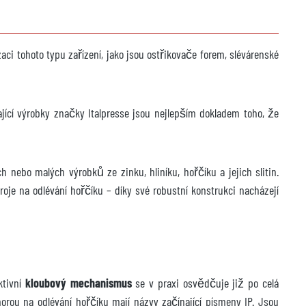
ci tohoto typu zařízení, jako jsou ostřikovače forem, slévárenské
jící výrobky značky Italpresse jsou nejlepším dokladem toho, že
h nebo malých výrobků ze zinku, hliníku, hořčíku a jejich slitin.
 stroje na odlévání hořčíku – díky své robustní konstrukci nacházejí
ktivní
kloubový mechanismus
se v praxi osvědčuje již po celá
komorou na odlévání hořčíku mají názvy začínající písmeny IP. Jsou