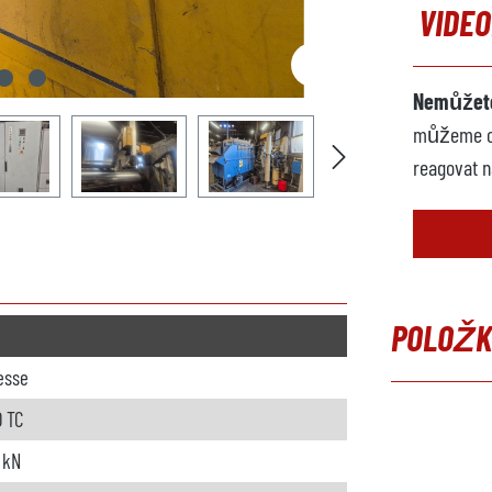
VIDE
Nemůžete
můžeme opt
reagovat n
POLOŽK
resse
Přeskočit 
0 TC
 kN