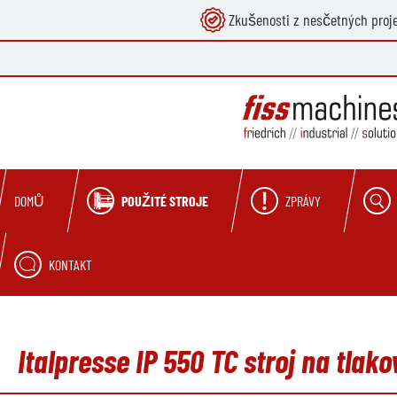
Zkušenosti z nesčetných proj
hledávání
Přeskočit na hlavní navigaci
POUŽITÉ STROJE
ZPRÁVY
DOMŮ
KONTAKT
Italpresse IP 550 TC stroj na tlak