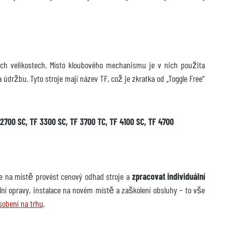
ých velikostech. Místo kloubového mechanismu je v nich použita
 údržbu. Tyto stroje mají název TF, což je zkratka od „Toggle Free“
 2700 SC, TF 3300 SC, TF 3700 TC, TF 4100 SC, TF 4700
e na místě provést cenový odhad stroje a
zpracovat individuální
ní opravy, instalace na novém místě a zaškolení obsluhy – to vše
obení na trhu
.