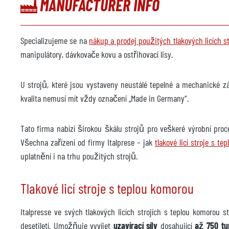
MANUFACTURER INFO
Model
Rok
Specializujeme se na
nákup a prodej použitých tlakových licích s
Postřikovací stroj
manipulátory, dávkovače kovu a ostřihovací lisy.
k dis
Výrobce
Öster
U strojů, které jsou vystaveny neustálé tepelné a mechanické z
Model
FSM 
kvalita nemusí mít vždy označení „Made in Germany“.
Rok výroby
2007
Tato firma nabízí širokou škálu strojů pro veškeré výrobní proce
Slévárenský robot
k dis
Všechna zařízení od firmy Italprese – jak
tlakové licí stroje s t
uplatnění i na trhu použitých strojů.
Výrobce
Kuka
Model
KR 60
Tlakové licí stroje s teplou komorou
Rok výroby
2007
Italpresse ve svých tlakových licích strojích s teplou komorou
Ořezávací lis
k dis
desetiletí. Umožňuje vyvíjet
uzavírací síly
dosahující
až 750 tu