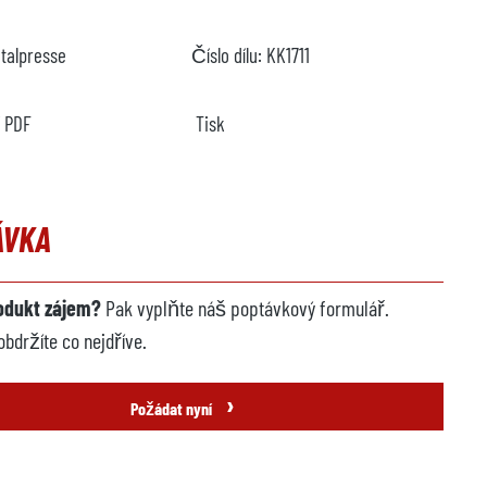
Italpresse
Číslo dílu:
KK1711
í PDF
Tisk
ÁVKA
odukt zájem?
Pak vyplňte náš poptávkový formulář.
držíte co nejdříve.
›
Požádat nyní