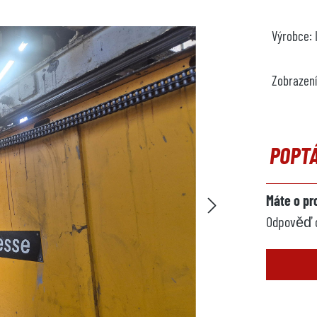
Výrobce:
Zobrazen
POPT
Máte o pr
Odpověď ob