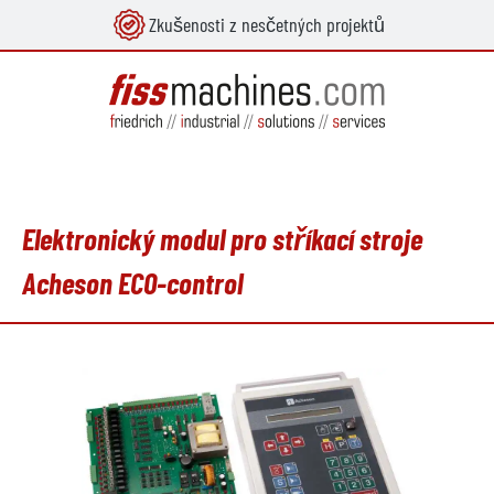
Zkušenosti z nesčetných projektů
lavní obsah
Elektronický modul pro stříkací stroje
Acheson ECO-control
Přeskočit galerii obrázků