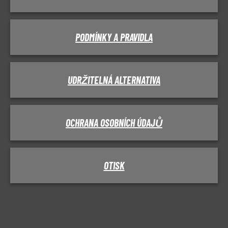
PODMÍNKY A PRAVIDLA
UDRŽITELNÁ ALTERNATIVA
OCHRANA OSOBNÍCH ÚDAJŮ
OTISK