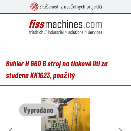
Zkušenosti z nesčetných projektů
lavní obsah
Buhler H 660 B stroj na tlakové lití za
studena KK1623, použitý
Přeskočit galerii obrázků
Vyprodáno