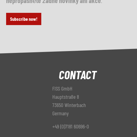
nepropásněte žádné novinky ani akce
.
Subscribe now!
CONTACT
FISS GmbH
Hauptstraße 8
73650 Winterbach
Germany
+49 (0)7181 60696-0