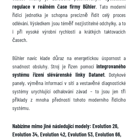
regulace v reálném čase firmy Bühler
. Tato moderní
řídicí jednotka je schopna precizně řídit celý proces
odlévání. Výsledkem jsou téměř nezjistitelné odchylky, a to
i při vysoké výrobní rychlosti a krátkých taktovacích
časech.
Bühler navíc klade důraz na energetickou úspornost a
snadnost obsluhy. Stroj je řízen pomocí
integrovaného
systému řízení slévárenské linky Datanet
. Dotykové
panely, výměna informací v síti a vestavěné diagnostické
systémy urychlující odhalování závad – to jsou jen tři
příklady z mnoha předností tohoto moderního řídicího
systému.
Nabízíme mimo jiné následující modely: Evolution 26,
Evolution 34, Evolution 42, Evolution 53, Evolution 66,