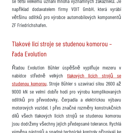
se těší velkému uznání mnoha významných zákazníků. Je
například dodavatelem firmy VOIT GmbH, která vyrábí
většinu odlitků pro výrobce automobilových komponentů
ZF Friedrichshafen.
Tlakové licí stroje se studenou komorou –
řada Evolution
Řadou Evolution Bühler úspěšně vyplňuje mezeru v
nabídce středně velkých
tlakových licích strojů se
studenou komorou
. Stroje Bühler s uzavírací silou 2600 až
9000 kN se velmi dobře hodí pro výrobu komplikovaných
odlitků pro převodovky, čerpadla a elektrickou výbavu
motorových vozidel. I přes značné rozměry konstrukčních
dílů všech tlakových licích strojů se studenou komorou
jsou dodrženy všechny jejich předepsané tolerance. Rychlá
výměna nástrojů a snadné technické kontroly přispívají ke