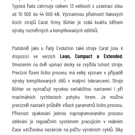
Typová řada zahrnuje celkem 13 velikostí s uzavírací silou
od 10 500 do 44 000 kN. Významnou předností tlakových
licích strojů Carat firmy Bühler je stálá kvalita během
výroby rozměrných a komplikovaných odlitků.
Podobně jako u řady Evolution také stroje Carat jsou k
dispozici ve verzích
Lean, Compact a Extended
.
Omezením na dvě upínací desky se zvýšila tuhost stroje.
Precizní řízení licího procesu má velký význam v případě
výroby komplikovaných dílů s malými tolerancemi. Stroje
Bühler se vyznačují vysokou variabilitou nastavení i při
maximálních rychlostech pohybu forem. Je možné
precizně nastavit průběh všech parametrů licího procesu.
Přesnost opakování jednou naprogramovaného procesu
odlévání je regulačním systémem pracujícím v reálném
čase udržována nezávisle na počtu výrobních cyklů. Díky