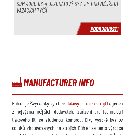
Doba dodání
ihned
SDM 4000 RS-4 BEZDRÁTOVÝ SYSTÉM PRO MĚŘENÍ
VÁZACÍCH TYČÍ
Cena
na vyžádání
PODROBNOSTI
MANUFACTURER INFO
Bühler je švýcarský výrobce
tlakových licích strojů
a jeden
z nejvýznamnějších dodavatelů zařízení pro technologii
tlakového lití se studenou komorou. Díky vysoké kvalitě
odlitků zhotovovaných na strojích Bühler se tento výrobce