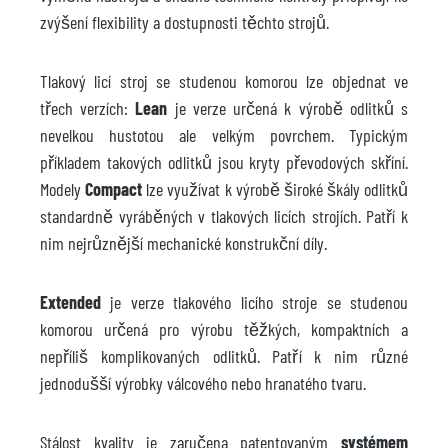
zvýšení flexibility a dostupnosti těchto strojů.
Tlakový licí stroj se studenou komorou lze objednat ve
třech verzích:
Lean
je verze určená k výrobě odlitků s
nevelkou hustotou ale velkým povrchem. Typickým
příkladem takových odlitků jsou kryty převodových skříní.
Modely
Compact
lze využívat k výrobě široké škály odlitků
standardně vyráběných v tlakových licích strojích. Patří k
nim nejrůznější mechanické konstrukční díly.
Extended
je verze tlakového licího stroje se studenou
komorou určená pro výrobu těžkých, kompaktních a
nepříliš komplikovaných odlitků. Patří k nim různé
jednodušší výrobky válcového nebo hranatého tvaru.
Stálost kvality je zaručena patentovaným
systémem