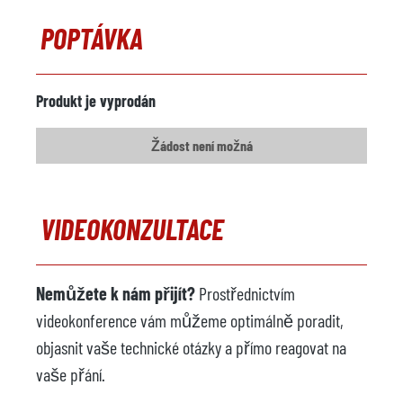
Komentáře
POPTÁVKA
Kovový nakladač
Výrobce
Produkt je vyprodán
Model
Žádost není možná
Rok výroby
Postřikovací stroj
není k dispozici
VIDEOKONZULTACE
Výrobce
Model
Nemůžete k nám přijít?
Prostřednictvím
Rok výroby
videokonference vám můžeme optimálně poradit,
Kovový nakladač
k dispozici
objasnit vaše technické otázky a přímo reagovat na
Výrobce
Idra
vaše přání.