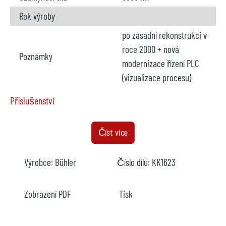
Rok výroby
po zásadní rekonstrukci v
roce 2000 + nová
Poznámky
modernizace řízení PLC
(vizualizace procesu)
Příslušenství
Pec
není k dispozici
Číst více
Výrobce
Výrobce:
Bühler
Číslo dílu:
KK1623
Model
Rok
Zobrazení PDF
Tisk
Topení