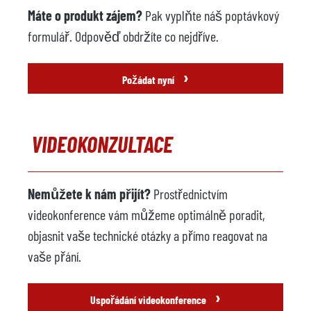
BuhlSpray Dag 1000
Model
Máte o produkt zájem?
Pak vyplňte náš poptávkový
MCT2B-GB Tele
formulář. Odpověď obdržíte co nejdříve.
Rok výroby
2012
›
Požádat nyní
Slévárenský robot
k dispozici na
Výrobce
ABB
Model
BuhlRob 6640
VIDEOKONZULTACE
Řídicí systém
Rok výroby
2012
Nemůžete k nám přijít?
Prostřednictvím
videokonference vám můžeme optimálně poradit,
Vakuový systém
není k dispozici
objasnit vaše technické otázky a přímo reagovat na
Výrobce
vaše přání.
Model
›
Rok
Uspořádání videokonference