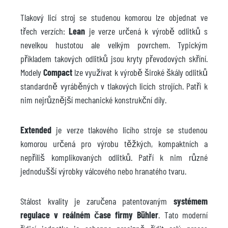
Tlakový licí stroj se studenou komorou lze objednat ve
třech verzích:
Lean
je verze určená k výrobě odlitků s
nevelkou hustotou ale velkým povrchem. Typickým
příkladem takových odlitků jsou kryty převodových skříní.
Modely
Compact
lze využívat k výrobě široké škály odlitků
standardně vyráběných v tlakových licích strojích. Patří k
nim nejrůznější mechanické konstrukční díly.
Extended
je verze tlakového licího stroje se studenou
komorou určená pro výrobu těžkých, kompaktních a
nepříliš komplikovaných odlitků. Patří k nim různé
jednodušší výrobky válcového nebo hranatého tvaru.
Stálost kvality je zaručena patentovaným
systémem
regulace v reálném čase firmy Bühler
. Tato moderní