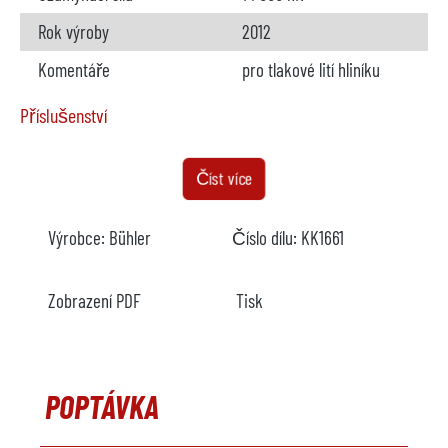
Rok výroby
2012
Komentáře
pro tlakové lití hliníku
Příslušenství
Kovový nakladač
k dispozici na
Číst více
Výrobce
Bühler
Výrobce:
Bühler
Číslo dílu:
KK1661
Model
Buhl Lade rotativ
Rok výroby
2012
Zobrazení PDF
Tisk
Komentáře
Postřikovací stroj
k dispozici na
POPTÁVKA
Výrobce
Buhler / Acheson