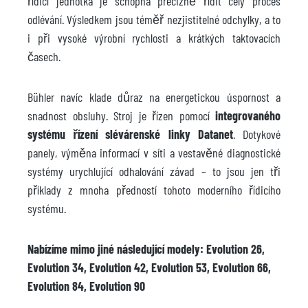
řídicí jednotka je schopna precizně řídit celý proces
odlévání. Výsledkem jsou téměř nezjistitelné odchylky, a to
i při vysoké výrobní rychlosti a krátkých taktovacích
časech.
Bühler navíc klade důraz na energetickou úspornost a
snadnost obsluhy. Stroj je řízen pomocí
integrovaného
systému řízení slévárenské linky Datanet
. Dotykové
panely, výměna informací v síti a vestavěné diagnostické
systémy urychlující odhalování závad – to jsou jen tři
příklady z mnoha předností tohoto moderního řídicího
systému.
Nabízíme mimo jiné následující modely: Evolution 26,
Evolution 34, Evolution 42, Evolution 53, Evolution 66,
Evolution 84, Evolution 90