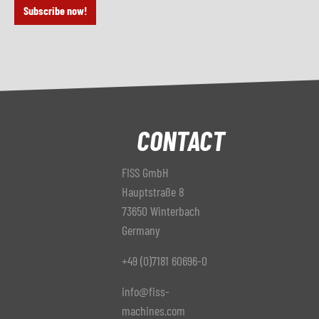
Subscribe now!
CONTACT
FISS GmbH
Hauptstraße 8
73650 Winterbach
Germany
+49 (0)7181 60696-0
info@fiss-
machines.com