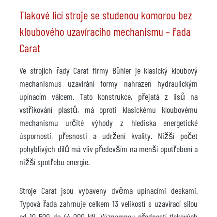
Tlakové licí stroje se studenou komorou bez
kloubového uzavíracího mechanismu – řada
Carat
Ve strojích řady Carat firmy Bühler je klasický kloubový
mechanismus uzavírání formy nahrazen hydraulickým
upínacím válcem. Tato konstrukce, přejatá z lisů na
vstřikování plastů, má oproti klasickému kloubovému
mechanismu určité výhody z hlediska energetické
úspornosti, přesnosti a udržení kvality. Nižší počet
pohyblivých dílů má vliv především na menší opotřebení a
nižší spotřebu energie.
Stroje Carat jsou vybaveny dvěma upínacími deskami.
Typová řada zahrnuje celkem 13 velikostí s uzavírací silou
od 10 500 do 44 000 kN. Významnou předností tlakových