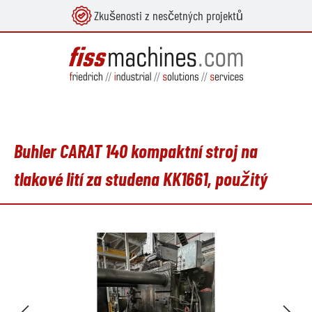
Zkušenosti z nesčetných projektů
lavní obsah
Buhler CARAT 140 kompaktní stroj na
tlakové lití za studena KK1661, použitý
Přeskočit galerii obrázků